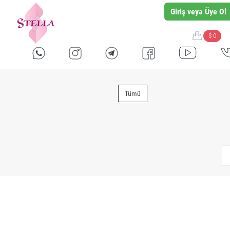
Giriş veya Üye Ol
$ 0
Tümü
plus size women clothes
женская одежда больших размеров
casual plus size clothing
повседневная одежда больших размеров