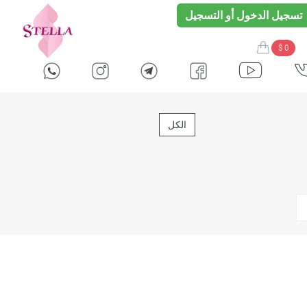
تسجيل الدخول أو التسجيل
$ 0
الكل
plus size women clothes
женская одежда больших размеров
casual plus size clothing
повседневная одежда больших размеров