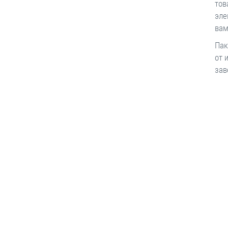
тов
эле
вам
Пак
от 
зав